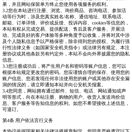
果，并且网站保留单方终止您使用各项服务的权利。
3.2您在本站进行注册、浏览、询价商品、咨询电话、参加活
动等行为时，涉及您真实姓名/名称、通信地址、联系电话、
邮箱、订单详情、评价或反馈、投诉内容、cookies等信息的，
本站有权从完成交易、提供配送、售后及客户服务、开展活
动、完成良好的客户体验等多种角度予以收集，并将对其中涉
及个人隐私信息予以严格保密，除非得到您的授权、为履行强
行性法律义务（如国家安全机关指令）或法律另有规定、本注
册协议或其他条款另有约定外，本站不会向外界披露您的隐私
信息。
3.3您注册成功后，将产生用户名和密码等账户信息，您可以
根据本站规定更改您的密码。您应谨慎合理的保存、使用您的
账户信息。您若发现任何非法使用您的账户或其他存在安全漏
洞的情况的，请立即通知本站并向公安机关报案。
3.4您同意，网站拥有通过邮件、短信、电话、网站通知或声
明等形式，向在本站注册、购物的用户、收货人发送询价信
息、客户服务等告知信息的权利。如您不希望接收上述信息，
可退订。
第4条 用户依法言行义务
本协议依据国家相关法律法规规章制定，您同意严格遵守以下