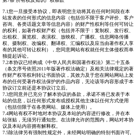
第7条 所有权及知识产权条款
7.1您一旦接受本协议，即表明您主动将其在任何时间段在本
站发表的任何形式的信息内容（包括但不限于客户评价、客户
咨询、各类话题文章等信息内容）的财产性权利等任何可转让
的权利，如著作权财产权（包括并不限于：复制权、发行权、
出租权、展览权、表演权、放映权、广播权、信息网络传播
权、摄制权、改编权、翻译权、汇编权以及应当由著作权人享
有的其他可转让权利），您同意网站有权就任何主体侵权而单
独提起诉讼。
7.2本协议已经构成《中华人民共和国著作权法》第二十五条
（条文序号依照2011年版著作权法确定）及相关法律规定的著
作财产权等权利转让书面协议，其效力及于您在网站网站上发
布的任何受著作权法保护的作品内容，无论该等内容形成于本
协议订立前还是本协议订立后。
7.3您同意并已充分了解本协议的条款，承诺不将已发表于本
站的信息，以任何形式发布或授权其他主体以任何方式使用
（包括但限于在各类网站、媒体上使用）。
7.4网站有权不时地对本协议及本站的内容进行修改，并在本
站张贴，无须另行通知您。在法律允许的范围内，网站对本协
议及本站内容拥有解释权。
7.5除法律另有强制性规定外，未经网站明确的特别书面许可,