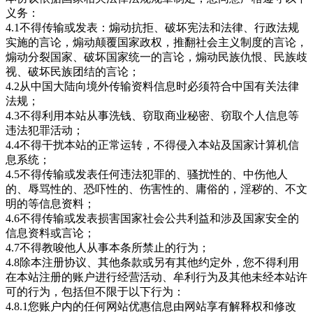
义务：
4.1不得传输或发表：煽动抗拒、破坏宪法和法律、行政法规
实施的言论，煽动颠覆国家政权，推翻社会主义制度的言论，
煽动分裂国家、破坏国家统一的言论，煽动民族仇恨、民族歧
视、破坏民族团结的言论；
4.2从中国大陆向境外传输资料信息时必须符合中国有关法律
法规；
4.3不得利用本站从事洗钱、窃取商业秘密、窃取个人信息等
违法犯罪活动；
4.4不得干扰本站的正常运转，不得侵入本站及国家计算机信
息系统；
4.5不得传输或发表任何违法犯罪的、骚扰性的、中伤他人
的、辱骂性的、恐吓性的、伤害性的、庸俗的，淫秽的、不文
明的等信息资料；
4.6不得传输或发表损害国家社会公共利益和涉及国家安全的
信息资料或言论；
4.7不得教唆他人从事本条所禁止的行为；
4.8除本注册协议、其他条款或另有其他约定外，您不得利用
在本站注册的账户进行经营活动、牟利行为及其他未经本站许
可的行为，包括但不限于以下行为：
4.8.1您账户内的任何网站优惠信息由网站享有解释权和修改