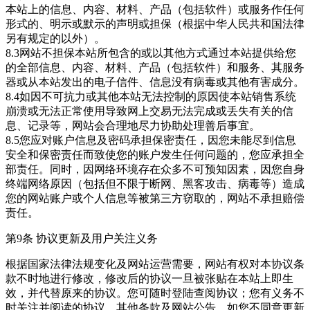
本站上的信息、内容、材料、产品（包括软件）或服务作任何
形式的、明示或默示的声明或担保（根据中华人民共和国法律
另有规定的以外）。
8.3网站不担保本站所包含的或以其他方式通过本站提供给您
的全部信息、内容、材料、产品（包括软件）和服务、其服务
器或从本站发出的电子信件、信息没有病毒或其他有害成分。
8.4如因不可抗力或其他本站无法控制的原因使本站销售系统
崩溃或无法正常使用导致网上交易无法完成或丢失有关的信
息、记录等，网站会合理地尽力协助处理善后事宜。
8.5您应对账户信息及密码承担保密责任，因您未能尽到信息
安全和保密责任而致使您的账户发生任何问题的，您应承担全
部责任。同时，因网络环境存在众多不可预知因素，因您自身
终端网络原因（包括但不限于断网、黑客攻击、病毒等）造成
您的网站账户或个人信息等被第三方窃取的，网站不承担赔偿
责任。
第9条 协议更新及用户关注义务
根据国家法律法规变化及网站运营需要，网站有权对本协议条
款不时地进行修改，修改后的协议一旦被张贴在本站上即生
效，并代替原来的协议。您可随时登陆查阅协议；您有义务不
时关注并阅读的协议、其他条款及网站公告。如您不同意更新