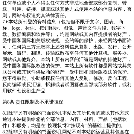
任何单位或个人不得以任何方式非法地全部或部分复制、转
载、引用、链接、抓取或以其他方式使用本站的信息内容，否
则，网站有权追究其法律责任。
7.6本站所刊登的资料信息（包括但不限于文字、图表、商
标、logo、标识、按钮图标、图像、声音文件片段、数字下
载、数据编辑和软件等），均是网站或其内容提供者的财产，
受中国和国际相关版权法规、公约等的保护，未经网站书面许
可，任何第三方无权将上述资料信息复制、出版、发行、公开
展示、编码、翻译、传输或散布至任何其他计算机、服务器、
网站或其他媒介。本站上所有内容的汇编是网站的排他财产，
受中国和国际版权法的保护。本站上所有软件都是网站或其关
联公司或其软件供应商的财产，受中国和国际版权法的保护。
您不得鼓励、协助或授权任何其他人复制、修改、反向工程、
反向编译或反汇编、拆解或者试图篡改全部或部分软件，或利
用软件创设衍生产品。
第8条 责任限制及不承诺担保
8.1除非另有明确的书面说明,本站及其所包含的或以其他方式
通过本站提供给您的全部信息、内容、材料、产品（包括软
件）和服务，均是在“按现状”和“按现有”的基础上提供的。
8.2除非另有明确的书面说明,网站不对本站的运营及其包含在