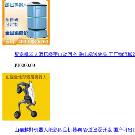
配送机器人酒店楼宇自动回充 乘电梯送物品 工厂物流搬
¥
30000.00
山猫越野机器人绝影四足机器狗 管道巡逻开发 国产可出