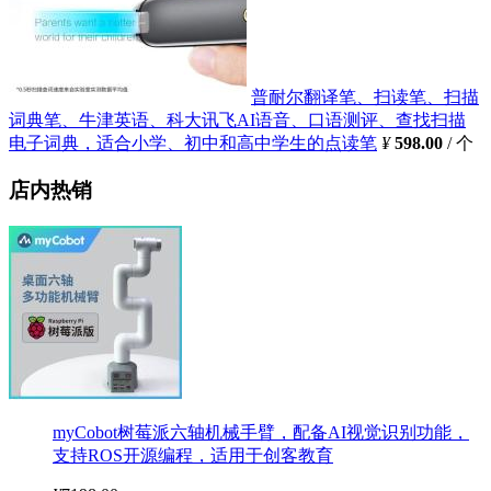
普耐尔翻译笔、扫读笔、扫描
词典笔、牛津英语、科大讯飞AI语音、口语测评、查找扫描
电子词典，适合小学、初中和高中学生的点读笔
¥
598.00
/ 个
店内热销
myCobot树莓派六轴机械手臂，配备AI视觉识别功能，
支持ROS开源编程，适用于创客教育