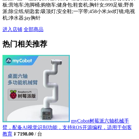
板;营地车;泡脚桶;购物车;健身包;鞋套机;胸针女;999足银;野兽
派;除尘纸;钥匙套;吸顶灯;安全鞋;一字带;458小米;led灯镜;电视
机;净水器;jay胸针
进入店铺
全部商品
热门相关推荐
myCobot树莓派六轴机械手
臂，配备AI视觉识别功能，支持ROS开源编程，适用于创客
教育
¥
7198.00
/ 台