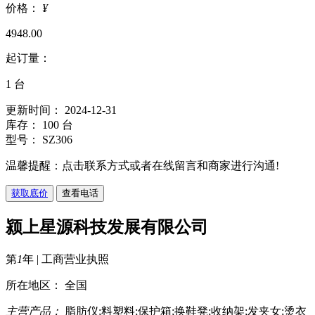
价格：
¥
4948.00
起订量：
1
台
更新时间： 2024-12-31
库存： 100 台
型号： SZ306
温馨提醒：点击联系方式或者在线留言和商家进行沟通!
获取底价
查看电话
颍上星源科技发展有限公司
第
1
年 |
工商营业执照
所在地区： 全国
主营产品：
脂肪仪;料塑料;保护箱;换鞋凳;收纳架;发夹女;烫衣